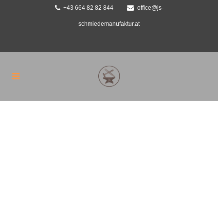
+43 664 82 82 844
office@js-
schmiedemanufaktur.at