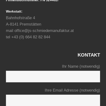
Firmenbuchnummer: FN 524402f
Werkstatt:
Bahnhofstraße 4
A-8141 Premstätten
mail office@js-schmiedemanufaktur.at
tel +43 (0) 664 82 82 844
KONTAKT
Ihr Name (notwendig)
Ihre Email Adresse (notwendig)